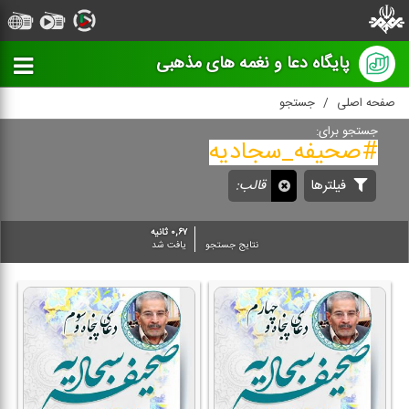
پایگاه دعا و نغمه های مذهبی
صفحه اصلی
جستجو
جستجو برای:
#صحیفه_سجادیه
فیلترها
قالب:
۰,۶۷ ثانیه
نتایج جستجو
یافت شد