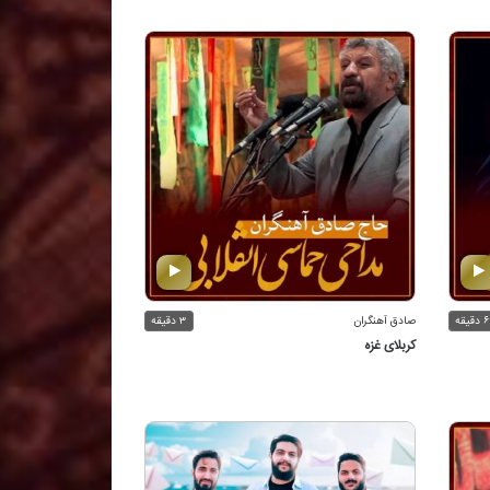
۶ دقیقه
صادق آهنگران
۳ دقیقه
كربلای غزه