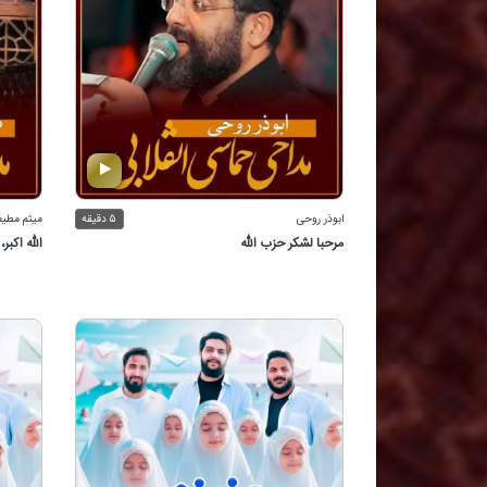
ابوذر روحی
۵ دقیقه
میثم مطی
مرحبا لشكر حزب الله
الله اكبر