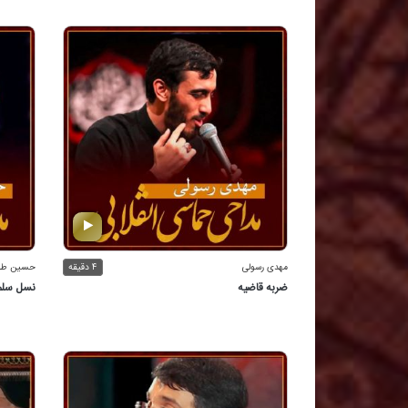
مهدی رسولی
۴ دقیقه
حسین طا
ضربه قاضیه
نسل سلم