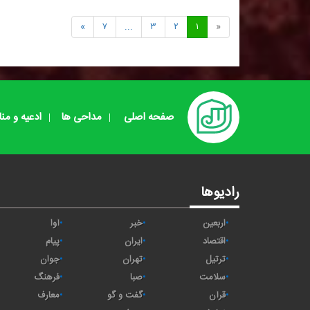
»
۷
...
۳
۲
۱
«
صفحه اصلی
مداحی ها
ادعیه و من
رادیوها
اربعین
خبر
آوا
اقتصاد
ايران
پیام
ترتیل
تهران
جوان
سلامت
صبا
فرهنگ
قرآن
گفت و گو
معارف