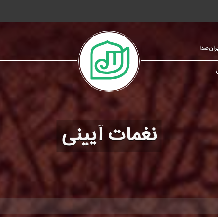
یران‌صدا
نغمات آیینی