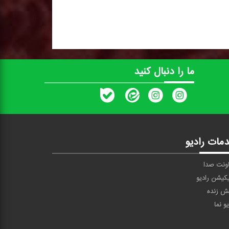
ما را دنبال کنید
مات رادیو
ونت صدا
یکیشن رادیو
ش زنده
یو نما