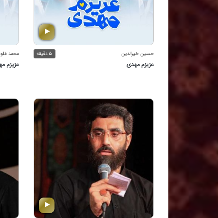
حسین خیرالدین
۵ دقیقه
محمد غلوم
عزیزم مهدی
عزیزم م