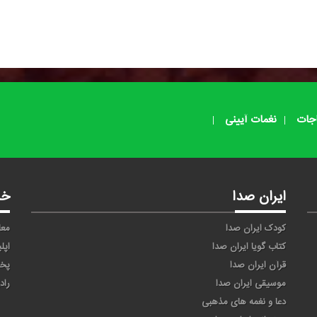
اجات
نغمات آیینی
ایران صدا
خد
کودک ایران صدا
معا
کتاب گویا ایران صدا
اپل
قرآن ایران صدا
پخ
موسیقی ایران صدا
راد
دعا و نغمه های مذهبی