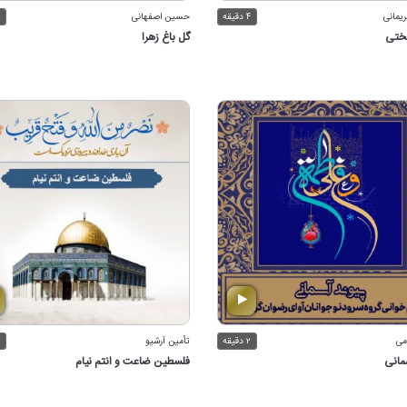
ریمانی
۴ دقیقه
حسین اصفهانی
ختی
گل باغ زهرا
می
۲ دقیقه
تأمین آرشیو
مانی
فلسطین ضاعت و انتم نیام