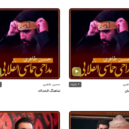
هری
۶ دقیقه
حسین طاهری
ان
نماهنگ اتحداك