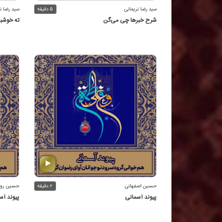
سید رضا نریمانی
۵ دقیقه
سید رضا ن
شرح خبرها چی می‌گن
ته خوشب
حسین اصفهانی
۲ دقیقه
حسین رو
پیوند آسمانی
پیوند آس