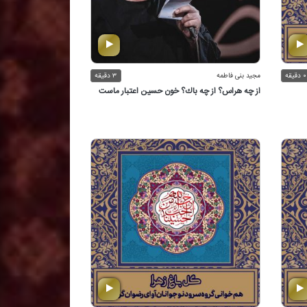
۰ دقیقه
مجید بنی فاطمه
۳ دقیقه
از چه هراس؟ از چه باك؟ خون حسین اعتبار ماست