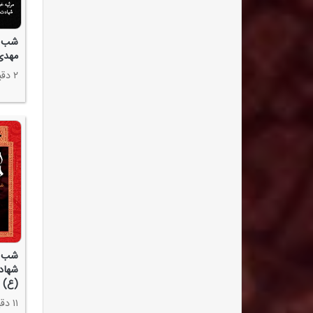
مهدی
۲ دقیقه
شب ب
شهاد
(ع) ۱۴۰۳ - مهدی سلحشور
۱۱ دقیقه