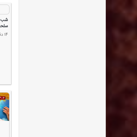
سلحش
۱۴ دقیقه