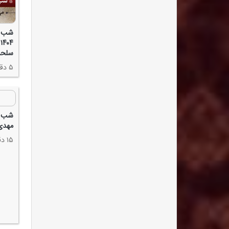
شب ع
۴
سلحش
۵ دقیقه
مهدی
۱۵ دقیقه