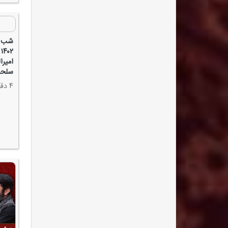
شب ب
۲
امیرا
سلحش
۴ دقیقه