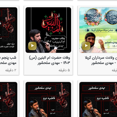
لادت سرداران كربلا
وفات حضرت ام البنین (س)
۱۴۰۳ - مهدی سلحشور
مهدی سلحش
۵ دقیقه
۲ دقیقه