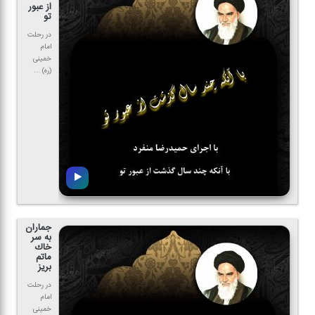
از عبور
تو
در رحلت
امام
خمینی
(ره) ...
جماران
به سر
خاك
ماتم
بریز
در رحلت
امام
خمینی