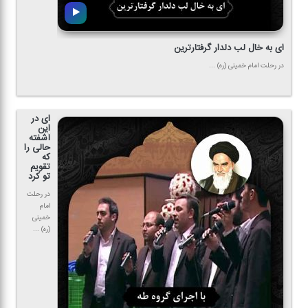
ای به خال لب دلدار گرفتارترین
در رحلت امام خمینی (ره) ...
ای در
این
آشفته
حالی را
كه
تقویم
تو كرد
در رحلت
امام
خمینی
(ره) ...