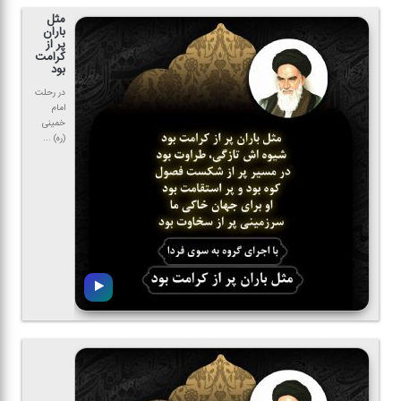
مثل
باران
پر از
كرامت
بود
در رحلت
امام
خمینی
(ره) ...