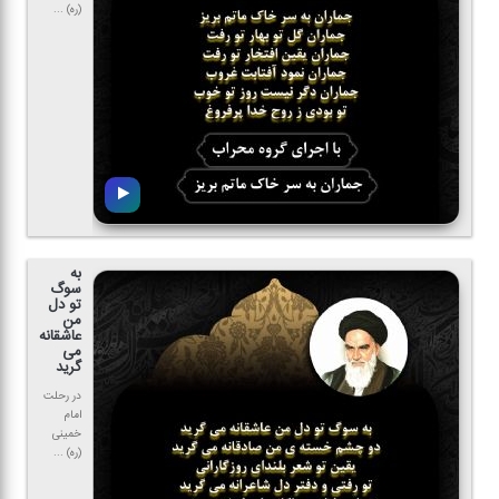
(ره) ...
به
سوگ
تو دل
من
عاشقانه
می
گرید
در رحلت
امام
خمینی
(ره) ...