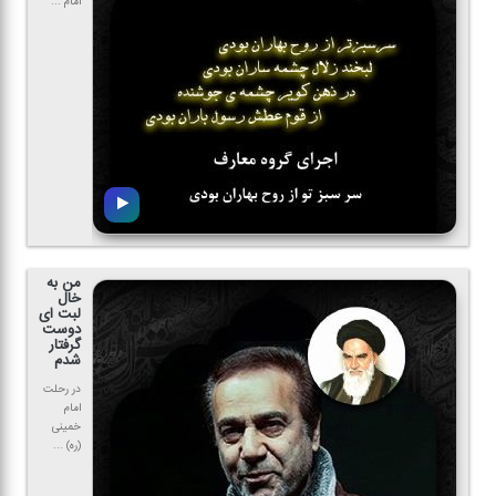
امام ...
من به
خال
لبت ای
دوست
گرفتار
شدم
در رحلت
امام
خمینی
(ره) ...