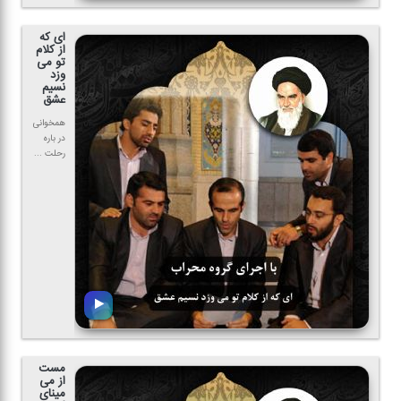
ای كه
از كلام
تو می
وزد
نسیم
عشق
همخوانی
در باره
رحلت ...
مست
از می
مینای