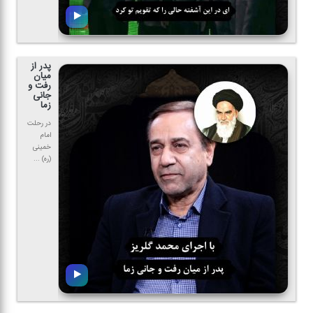
پدر از
میان
رفت و
جانی
زما
در رحلت
امام
خمینی
(ره) ...