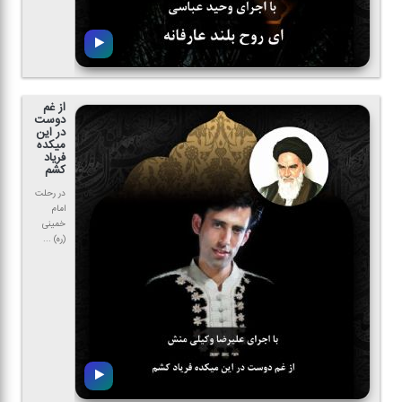
از غم
دوست
در این
میكده
فریاد
كشم
در رحلت
امام
خمینی
(ره) ...