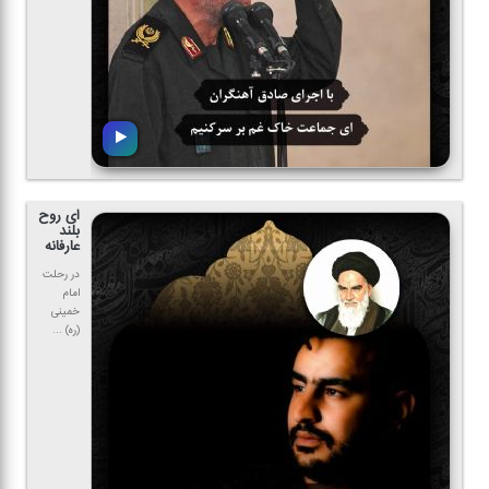
ای روح
بلند
عارفانه
در رحلت
امام
خمینی
(ره) ...