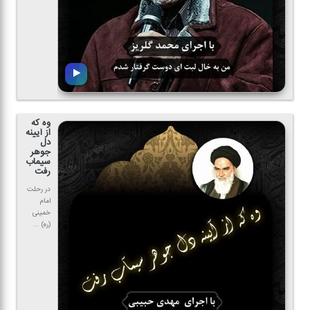
وه كه
از آیینه
دل
جوهر
سیماب
رفت
در رحلت
امام
خمینی
(ره) ...