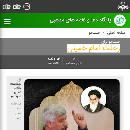
پایگاه دعا و نغمه های مذهبی
صفحه اصلی
جستجو
جستجو برای:
رحلت امام خمینی
۱۹
۲,۵۳ ثانیه
نتایج جستجو
یافت شد
ای
جماعت
خاك
غم بر
سركنیم
در رحلت
امام
خمینی
(ره) ...