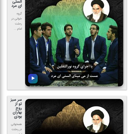
الستی
ای مرد
گروه
خوانی در
رحلت
امام ...
سر سبز
تو از
روح
بهاران
بودی
همخوانی
در رحلت