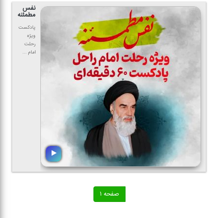
نفس
مطمئنه
پادكست
ویژه
رحلت
امام ...
صفحه ۱