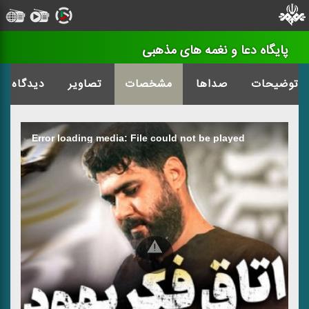
پایگاه دعا و نغمه های مذهبی
توضیحات
صداها
مشخصات
تصاویر
دیدگاه
Error loading media: File could not be played