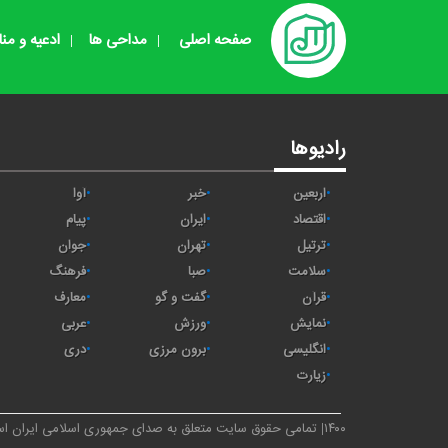
صفحه اصلی
مداحی ها
ادعیه و من
رادیوها
اربعین
خبر
آوا
اقتصاد
ايران
پیام
ترتیل
تهران
جوان
سلامت
صبا
فرهنگ
قرآن
گفت و گو
معارف
نمایش
ورزش
عربی
انگلیسی
برون مرزی
دری
زیارت
۱۴۰۰
تمامی حقوق سایت متعلق به صدای جمهوری اسلامی ایران ا