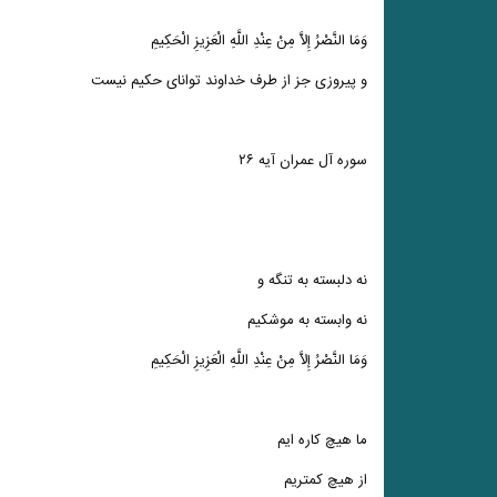
وَمَا النَّصْرُ إِلاَّ مِنْ عِنْدِ اللَّهِ الْعَزِیزِ الْحَکِیمِ
و پیروزی جز از طرف خداوند توانای حکیم نیست
سوره آل عمران آیه ۲۶
نه دلبسته به تنگه و
نه وابسته به موشکیم
وَمَا النَّصْرُ إِلاَّ مِنْ عِنْدِ اللَّهِ الْعَزِیزِ الْحَکِیمِ
ما هیچ کاره ایم
از هیچ کمتریم