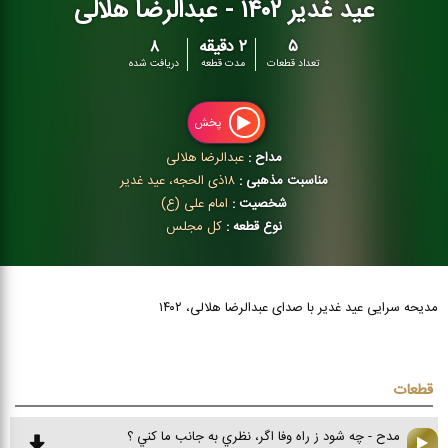
عید غدیر ۱۴۰۲ - عبدالرضا هلالی
۵
۲ دقیقه
۸
تعداد قطعات
مدت قطعه
دریافت شده
پخش
مداح :
عبدالرضا هلالی
مناسبت مذهبی :
۱۸ذی الحجه، عید غدیر
شخصیت :
امام علی (ع)
نوع قطعه :
كل مجلس
مدیحه سرایی عید غدیر با صدای عبدالرضا هلالی، ۱۴۰۲
قطعات
مدح - چه شود ز راه وفا اگر، نظري به جانب ما كني ؟