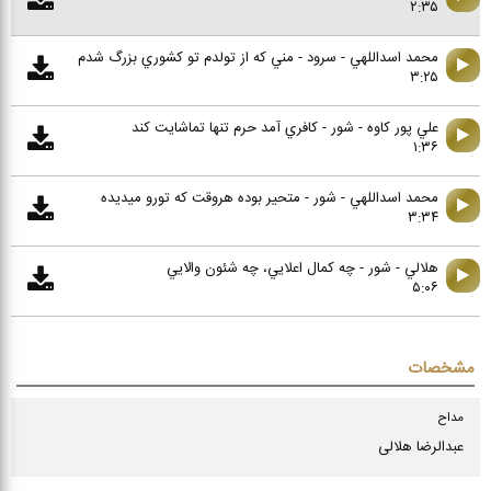
۲:۳۵
محمد اسداللهي - سرود - مني كه از تولدم تو كشوري بزرگ شدم
۳:۲۵
علي پور كاوه - شور - كافري آمد حرم تنها تماشايت كند
۱:۳۶
محمد اسداللهي - شور - متحير بوده هروقت كه تورو ميديده
۳:۳۴
هلالي - شور - چه كمال اعلايي، چه شئون والايي
۵:۰۶
مشخصات
مداح
عبدالرضا هلالی