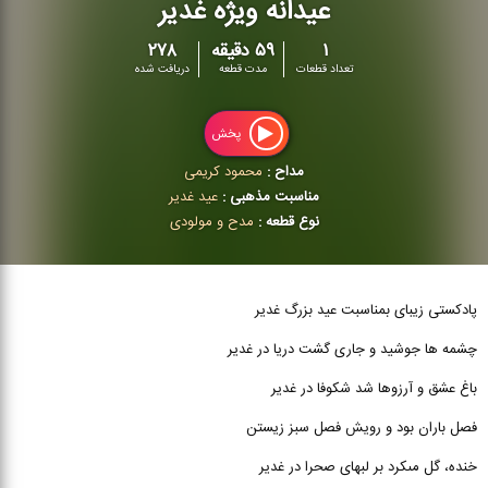
عیدانه ویژه غدیر
۱
۵۹ دقیقه
۲۷۸
تعداد قطعات
مدت قطعه
دریافت شده
پخش
مداح :
محمود كریمی
مناسبت مذهبی :
عید غدیر
نوع قطعه :
مدح و مولودی
پادکستی زیبای بمناسبت عید بزرگ غدیر
چشمه ‏ها جوشید و جارى گشت دریا در غدیر
باغ عشق و آرزوها شد شکوفا در غدیر
فصل باران بود و رویش فصل سبز زیستن
خنده، گل مى‏کرد بر لبهاى صحرا در غدیر