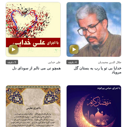
جلال الدین محمدیان
4 دقیقه
علی خدایی
5 دقیقه
خدایا بی تو یا رب به بستان گل
همچو نی می نالم از سودای دل
مرویاد