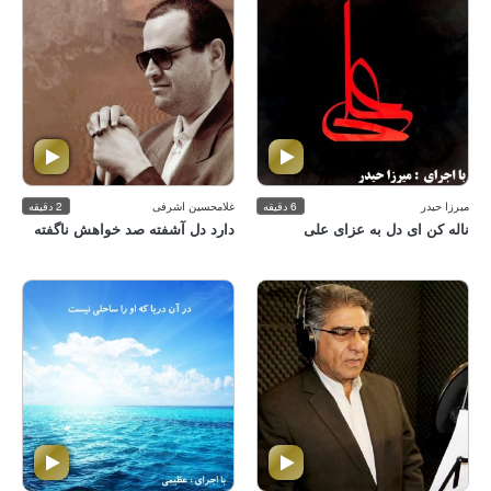
میرزا حیدر
6 دقیقه
غلامحسین اشرفی
2 دقیقه
ناله كن ای دل به عزای علی
دارد دل آشفته صد خواهش ناگفته