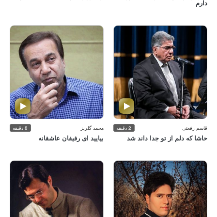
دارم
قاسم رفعتی
2 دقیقه
محمد گلریز
8 دقیقه
حاشا كه دلم از تو جدا داند شد
بیایید ای رفیقان عاشقانه