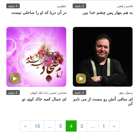
قاسم رفعتی
2 دقیقه
عظیمی
4 دقیقه
به هم بنهار پس چشم خدا بین
در آن دریا كه او را ساحلی نیست
رسول رهو
4 دقیقه
محسن حسن زاده لیله كوهی
2 دقیقه
ای ساقی آتش رو مست از می نابم
ای جمال كعبه خاك كوی تو
كن
»
15
...
5
4
3
...
1
«