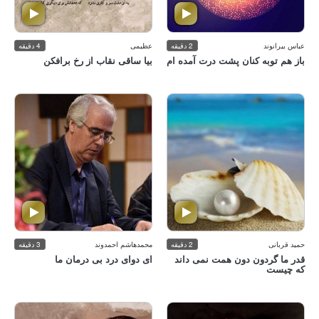
عباس بیرانوند
2 دقیقه
عظیمی
4 دقیقه
باز هم توبه كنان پشت درت آمده ام
بیا ساقی نقاب از رخ برافكن
حمید قربانی
2 دقیقه
محمدهاشم احمدوند
3 دقیقه
قدر ما گردون دون همت نمی داند كه
ای دوای درد بی‌ درمان ما
چیست