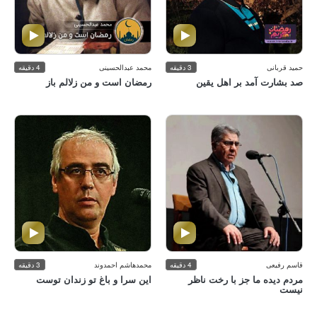
حمید قربانی
3 دقیقه
محمد عبدالحسینی
4 دقیقه
صد بشارت آمد بر اهل یقین
رمضان است و من زلالم باز
قاسم رفیعی
4 دقیقه
محمدهاشم احمدوند
3 دقیقه
مردم دیده ما جز با رخت ناظر نیست
این سرا و باغ تو زندان توست